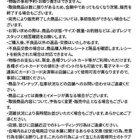
・物販の事前予約・お取り置きはできません。
・取扱商品は数に限りがあるため、会期中であってもなくなり次第、販売を
終了する場合もございます。
・完売により販売終了した商品については、事前告知ができない場合もご
ざいます。
・お買い求めの際は、商品の状態・サイズ・数量・お釣銭などは、必ずレジで
スタッフと相互確認をお願いします。
・ご購入後、不良品以外の返品・交換はいたしかねます。
・不良品交換の場合は、商品購入時のレシートと現品を確認します。レシー
トを紛失された場合は対応できません。
・物販のお支払いは、現金、各種クレジットカード等がご利用いただけます。
各種ポイントカードでの値引き・ポイント付与も可能です。電子マネー・交
通系ICカード・コード決済等は店舗によって使用可否が異なりますので、
事前にご確認ください。
・商品ラインナップ、在庫状況などの店舗へのお問い合わせはご遠慮くだ
さい。
・商品によっては画像とイメージが異なる場合がございます。
・取扱商品内容について、予告なく変更・販売中止となる場合もございま
す。
・混雑状況により長時間お並びいただく場合もございます。あらかじめご了
承ください。
・店頭、並びに店舗近辺でのトレーディング行為はご遠慮ください。
・会場内および会場周辺では本展に関するあらゆる交換（授受）行為、売買
行為を固くお断りします。これらの行為によって生じたお客様同士のトラブ