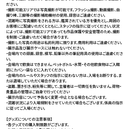
ださい。
・撮影可能エリアでは写真撮影が可能です。フラッシュ撮影、動画撮影、自
撮り棒、三脚等の撮影補助機材の使用、録音はご遠慮ください。
・混雑時に写真撮影をされる方は、鑑賞されている方を優先とし、周囲の
お客様にご配慮いただくとともに、スタッフの指示に従ってください。状況
によっては、撮影可能エリアであっても作品保護や安全管理のため、撮影
を制限・ご遠慮いただく場合があります。
・撮影した写真の用途は私的利用に限ります。商用利用はご遠慮ください。
・展示品及び展示ケースには触れないでください。
・会場内での録画、録音、模写、鉛筆以外の筆記用具の使用はご遠慮くださ
い。
・会場内で飲食はできません。ペットボトル・水筒・その他飲食物はご入館
前にカバン・袋などに入れてください。
・会場内のルールやスタッフの指示に従わない方は、入場をお断りする、ま
たは退場していただく場合があります。
・盗難、置き引き、紛失等に関して、主催者は一切責任を負いません。荷物・
貴重品の管理はご自身で行ってください
・展示内容について予告なく変更・中止となる場合もございます。
・混雑状況により入場規制をさせていただく場合もございます。係員の指示
に従ってご入場ください。
【グッズについての注意事項】
・各グッズでの購入制限数がございます。