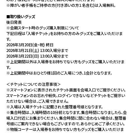
※障がい者手帳をご持参の方(付き添いの方１名含む)は入場無料。
■取り扱いグッズ
後日発表
※会期スタート時のグッズ購入制限について
下記日程は「入場チケット」をお持ちの方のみグッズをご購入いただけま
す。
2026年3月20日(金・祝) 終日
2026年3月21日(土) 13:00入場分まで
2026年3月22日(日) 13:00入場分まで
※上記期間以外は入場券をお持ちでない方もグッズをご購入いただけま
Youtube - Main
す。
Youtube - Sub
※上記期間中はおひとり様1回のご入場につき、1会計となります。
X - KAF
＜チケットについての注意事項＞
※スマートフォンに表示されたチケット画面を会場入口でご提示ください。
X - information
スマートフォンのお忘れや紛失、ログインできないなどチケットをご提示い
ただけない場合は、ご入場できません。
Instagram
※入場は入場チケットに記載された整理番号順となります。
※集合時間は、入場時間の10分前となります。集合時間になりましたら、会
bilibili
場入口付近にお集まりください。集合時間に間に合わない場合は、整理番
Weibo
号順にご案内できない場合もございますので、あらかじめご了承ください。
※物販コーナーは入場券をお持ちでない方もグッズをご購入いただけま