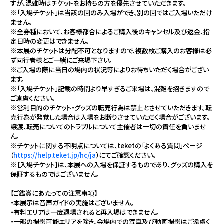
piapro
すが、混雑時はチケットをお持ちの方を優先させていただきます。
※「入場チケット」は当該の回のみ入場ができ、別の回ではご入場いただけ
TikTok
ません。
※全券種において、お客様都合によるご購入後のキャンセル及び返金、指
定日時の変更はできません。
※本展のチケットは分配不可となりますので、複数枚ご購入のお客様は必
ず同行者様とご一緒にご来場下さい。
※ご入場の際に当日の場内の状況等によりお待ちいただく場合がござい
ます。
※「入場チケット」記載の時間より早すぎるご来場は、混雑を招きますので
ご遠慮ください。
※営利目的のチケット・グッズの転売行為は禁止とさせていただきます。転
売行為が発覚した場合は入場をお断りさせていただく場合がございます。
譲渡、転売についてのトラブルについて主催者は一切の責任を負いませ
ん。
※チケットに関する不明点については、teketの「よくある質問」ページ
（
https://help.teket.jp/hc/ja
）にてご確認ください。
※【入場チケット】は、本展への入場を保証するものであり、グッズの購入を
保証するものではございません。
【ご鑑賞にあたっての注意事項】
・本展示は音声ガイドの実施はございません。
・有料エリアは一度退場されると再入場はできません。
・一部の撮影可能エリアを除き、会場内での写真及び動画撮影はご遠慮く