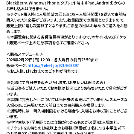
BlackBerry、WindowsPhone、タブレット端末（iPad、Android）からの
お申し込みはできません。
※チケット購入時に入場希望の回（日にち＋入場時間帯）を選んで事前時
購入いただく必要がございます。また、数量限定での販売となりますので、
販売上限に達し次第終了となります。ご希望の回はお早めのご購入をお勧
めします。
※本展覧会に関する各種注意事項がありますので、本サイトおよびチケッ
ト販売ページ上の注意事項を必ずご確認ください。
＜販売スケジュール＞
2026年2月22日(日) 12:00 – 各入場日の前日23:59まで
販売ページ:
https://teket.jp/9214/63897
※お1人様、1枠2枚までのご予約が可能です。
※会場にて当日券を販売いたします。（お支払いは現金のみ）
※当日券をご購入いただくお客様は状況によりお待ちいただく場合がござ
います。
※事前に完売した回については当日券の販売はございません。スムーズな
入場の為、ご来場いただく前日までの事前購入を推奨します。
※混雑時には一時入場制限をかける場合や、入場をお待ち頂くことがござ
います。
※中学生以下（学生証または年齢がわかるものが必要）は入場無料。
※チケットをお持ちの18歳以上のお客様（保護者）１名につき中学生以下
のお子様2名が「同伴者」として無料入場いただけます。