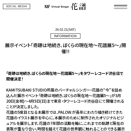
SOCIAL MEDIA
26.02.21(SAT)
INFORMATION
展示イベント「奇跡は地続き、ぼくらの現在地〜花譜展5〜」開
催!!
「奇跡は地続き、ぼくらの現在地〜花譜展5〜」をタワーレコード渋谷店で
開催決定！
KAMITSUBAKI STUDIO所属のバーチャルシンガー・花譜の“今”を詰め
込んだ展示イベント「奇跡は地続き、ぼくらの現在地〜花譜展5〜」が3月
20日(金祝)〜4月5日(日)まで東京・タワーレコード渋谷店にて開催される
ことが決定しました。
花譜の5度目となる本展示では、PALOW.が長年にわたり描き続けてきた
花譜のイラスト展示を中心に、本展示のために制作されたオリジナルビジ
ュアルを展示します。花譜の7年間の活動を軸に、これまでの軌跡と現在の
表現が重なり合い、時間を越えて花譜の世界観に触れることのできる展示