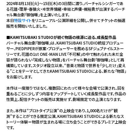
2024年8月13日(火)〜15日(木)の3日間に渡り、バーチャルシンガーであ
る花譜・理芽・春猿火・ヰ世界情緒・幸祜と声優・梶裕貴が出演するバーチ
ャル舞台劇「御伽噺」を上演いたします。
本日
特設サイト
をリニューアル・公演詳細を公開し、併せてチケットの抽選
販売を開始いたしました。
■KAMITSUBAKI STUDIOが紡ぐ物語の根源に迫る、成長型作品
バーチャル舞台劇「御伽噺」は、KAMITSUBAKI STUDIO統括プロデュー
サー、PIEDPIPERが原案・プロデューサーを務めるSFジュブナイルストー
リーです。花譜の1st ONE-MAN LIVE「不可解」の中で触れられた未だ全
容が語られない「完成しない物語」をバーチャル舞台劇「御伽噺」として再
構築しています。スタジオ設立以来、“音楽と物語で世界を「少しだけ」変え
る”ことをテーマとしてきたKAMITSUBAKI STUDIOによる、新たな「物語」
をお届けします。
本作は一度限りではなく、複数回にわたって様々な会場で公演され、回を
重ねるごとに少しずつ内容をアップデートしていく成長型作品です。作品の
性質上、配信チケットの販売は実施せず、劇場限定での上演となります。
また、本作は“プロトタイプ公演”の上映会であり、1,000名だけが“観
測”することができる限定公演。KAMITSUBAKI STUDIOによる新たなス
トーリー体験＝物語が生まれる場に立ち会うことができるプレミア上映会
です。